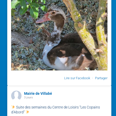
Lire sur Facebook
·
Partager
Mairie de Villabé
3 jours
Suite des semaines du Centre de Loisirs “Les Copains
d’Abord”