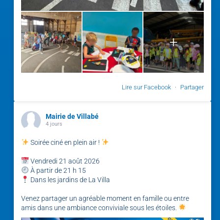
+
Lire sur Facebook
·
Partager
Mairie de Villabé
4 jours
Soirée ciné en plein air !
Vendredi 21 août 2026
À partir de 21 h 15
Dans les jardins de La Villa
Venez partager un agréable moment en famille ou entre
amis dans une ambiance conviviale sous les étoiles.