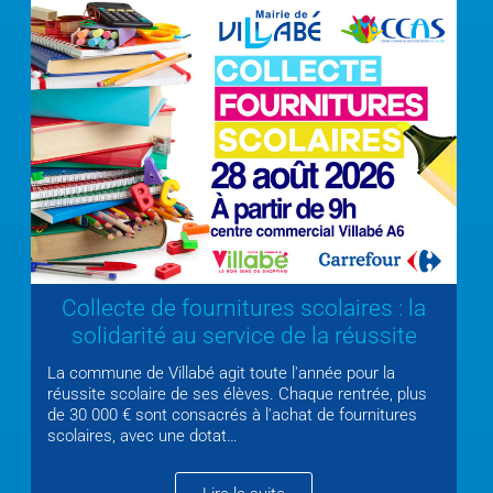
Collecte de fournitures scolaires : la
solidarité au service de la réussite
La commune de Villabé agit toute l'année pour la
De
réussite scolaire de ses élèves. Chaque rentrée, plus
sé
de 30 000 € sont consacrés à l'achat de fournitures
an
scolaires, avec une dotat…
es