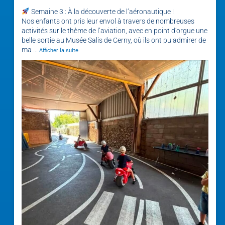
Semaine 3 : À la découverte de l’aéronautique !
Nos enfants ont pris leur envol à travers de nombreuses
activités sur le thème de l’aviation, avec en point d’orgue une
belle sortie au Musée Salis de Cerny, où ils ont pu admirer de
ma
...
Afficher la suite