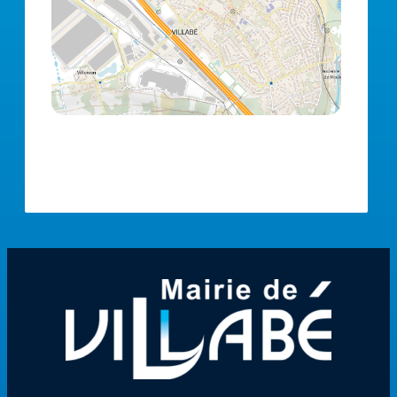
Gare de Villabé 91100 Rue d’Ambreville