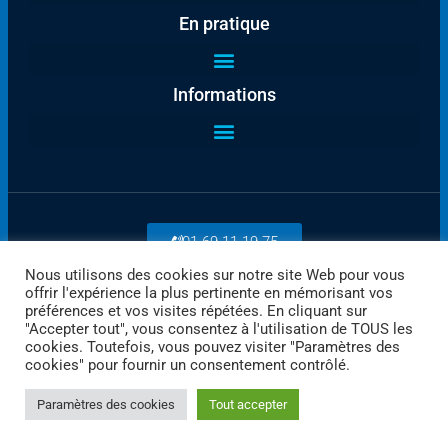
En pratique
Informations
01 69 11 19 75
Nous utilisons des cookies sur notre site Web pour vous
offrir l'expérience la plus pertinente en mémorisant vos
Payez en ligne
préférences et vos visites répétées. En cliquant sur
"Accepter tout", vous consentez à l'utilisation de TOUS les
cookies. Toutefois, vous pouvez visiter "Paramètres des
cookies" pour fournir un consentement contrôlé.
Paramètres des cookies
Tout accepter