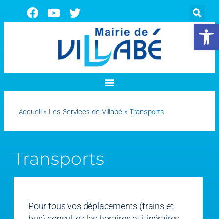
Ouvrir la 
Accueil
»
Les Services de Villabé
»
Transports
Transports
Pour tous vos déplacements (trains et
bus) consultez les horaires et itinéraires