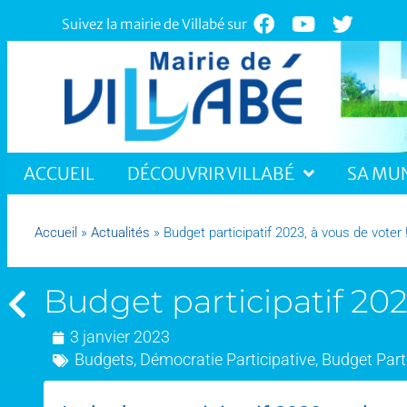
Suivez la mairie de Villabé sur
ACCUEIL
DÉCOUVRIR VILLABÉ
SA MUN
Accueil
»
Actualités
»
Budget participatif 2023, à vous de voter 
Budget participatif 2023
3 janvier 2023
Budgets
,
Démocratie Participative
,
Budget Parti