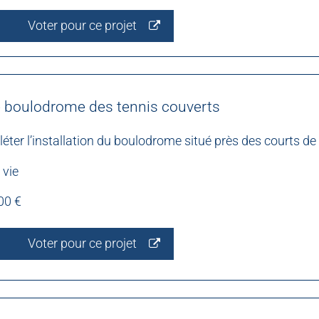
Voter pour ce projet
le boulodrome des tennis couverts
léter l’installation du boulodrome situé près des courts de
 vie
00 €
Voter pour ce projet