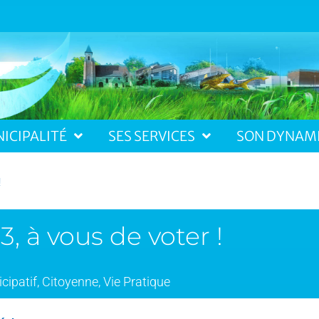
ICIPALITÉ
SES SERVICES
SON DYNAM
!
, à vous de voter !
cipatif
,
Citoyenne
,
Vie Pratique