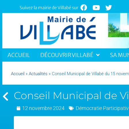
Suivez la mairie de Villabé sur
ACCUEIL
DÉCOUVRIR VILLABÉ
SA MUN
Accueil
»
Actualités
»
Conseil Municipal de Villabé du 15 nove
Conseil Municipal de V
12 novembre 2024
Démocratie Participativ