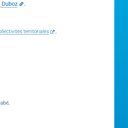
r Duboz
.
lectivités territoriales
,
labé,