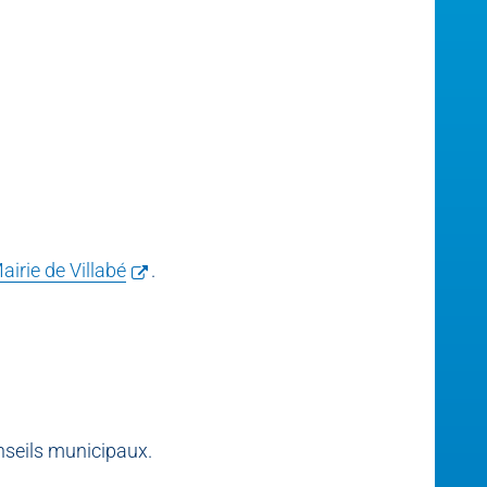
airie de Villabé
.
seils municipaux.