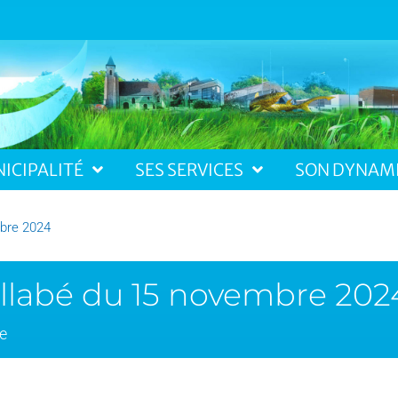
ICIPALITÉ
SES SERVICES
SON DYNAM
mbre 2024
illabé du 15 novembre 202
e