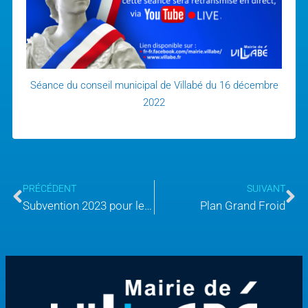
Séance du conseil municipal de Villabé du 16 décembre
2022
PRÉCÉDENT
SUIVANT
Subvention 2023 pour les associations
Plan Grand Froid