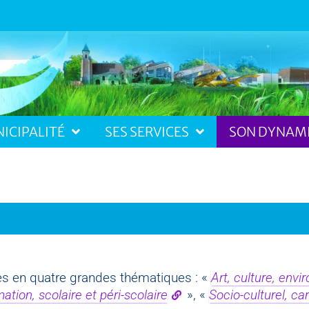
ICIPALITÉ
SES SERVICES
SON DYNAM
es en quatre grandes thématiques : «
Art, culture, env
ation, scolaire et péri-scolaire
», «
Socio-culturel, car