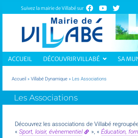
Suivez la mairie de Villabé sur
ACCUEIL
DÉCOUVRIR VILLABÉ
SA MUN
Accueil
»
Villabé Dynamique
»
Les Associations
Les Associations
Découvrez les associations de Villabé regroupé
«
Sport, loisir, évènementiel
», «
Éducation, form