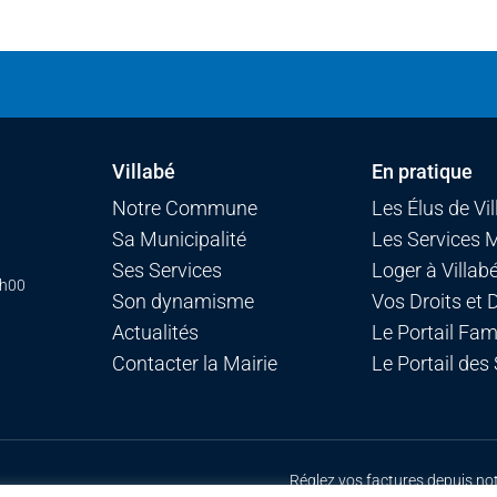
Villabé
En pratique
Notre Commune
Les Élus de Vi
Sa Municipalité
Les Services 
Ses Services
Loger à Villab
7h00
Son dynamisme
Vos Droits et
Actualités
Le Portail Fami
Contacter la Mairie
Le Portail des
Réglez vos factures depuis no