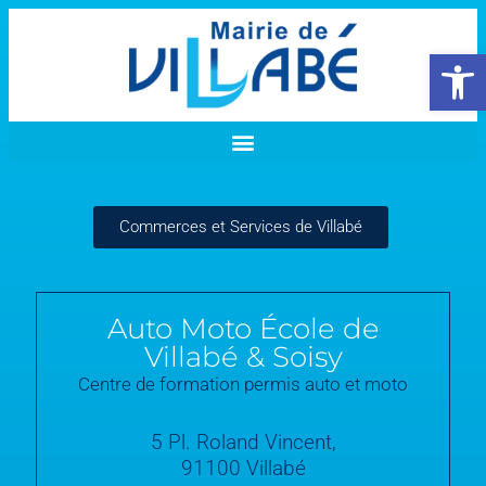
Ouvrir la 
Commerces et Services de Villabé
Auto Moto École de
Villabé & Soisy
Centre de formation permis auto et moto
5 Pl. Roland Vincent,
91100 Villabé