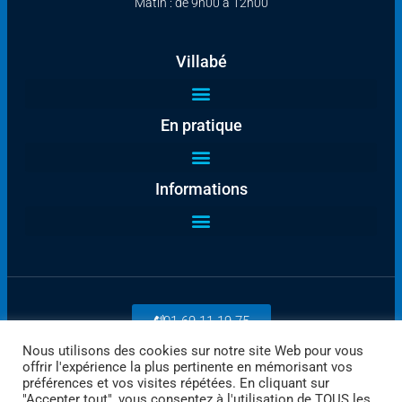
Matin : de 9h00 à 12h00
Villabé
En pratique
Informations
01 69 11 19 75
Nous utilisons des cookies sur notre site Web pour vous
offrir l'expérience la plus pertinente en mémorisant vos
Payez en ligne
préférences et vos visites répétées. En cliquant sur
"Accepter tout", vous consentez à l'utilisation de TOUS les