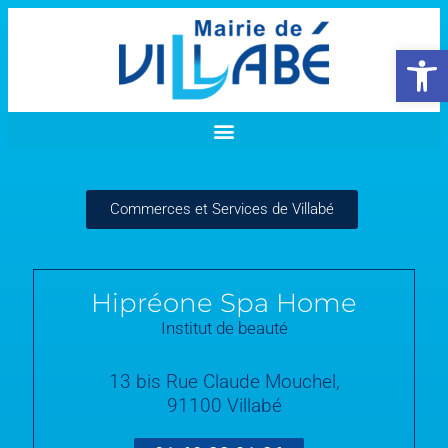
Ouvrir la 
Commerces et Services de Villabé
Hipréone Spa Home
Institut de beauté
13 bis Rue Claude Mouchel,
91100 Villabé