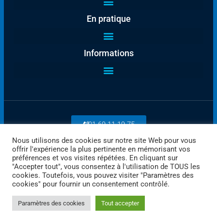
En pratique
Informations
01 69 11 19 75
Nous utilisons des cookies sur notre site Web pour vous
offrir l'expérience la plus pertinente en mémorisant vos
Payez en ligne
préférences et vos visites répétées. En cliquant sur
"Accepter tout", vous consentez à l'utilisation de TOUS les
cookies. Toutefois, vous pouvez visiter "Paramètres des
cookies" pour fournir un consentement contrôlé.
Paramètres des cookies
Tout accepter