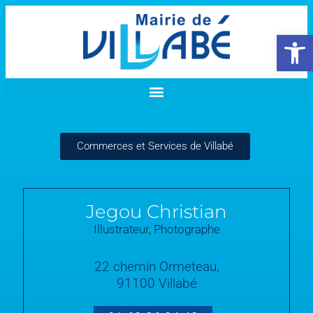
Ouvrir la 
Commerces et Services de Villabé
Jegou Christian
Illustrateur, Photographe
22 chemin Ormeteau,
91100 Villabé