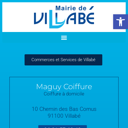
Ouvrir la 
Commerces et Services de Villabé
Maguy Coiffure
Coiffure à domicile
10 Chemin des Bas Cornus
91100 Villabé