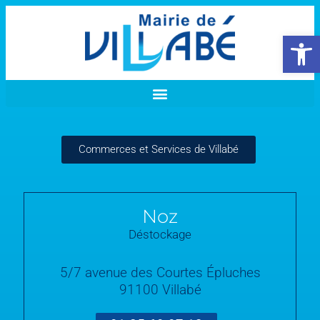
Ouvrir la 
Commerces et Services de Villabé
Noz
Déstockage
5/7 avenue des Courtes Épluches
91100 Villabé