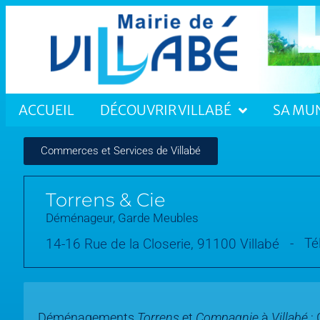
ACCUEIL
DÉCOUVRIR VILLABÉ
SA MUN
Commerces et Services de Villabé
Torrens & Cie
Déménageur, Garde Meubles
Té
14-16 Rue de la Closerie, 91100 Villabé
Déménagements
Torrens
et
Compagnie
à
Villabé
: 