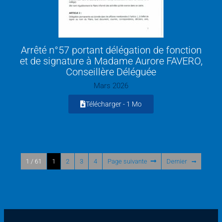
Arrêté n°57 portant délégation de fonction
et de signature à Madame Aurore FAVERO,
Conseillère Déléguée
Mars 2026
Télécharger -
1 Mo
1 / 61
1
2
3
4
Page suivante
Dernier