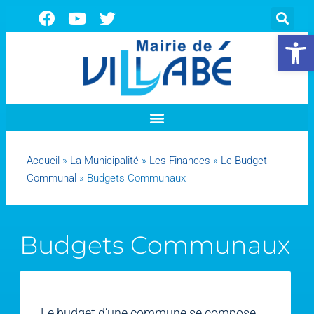
Ouvrir la 
Accueil
»
La Municipalité
»
Les Finances
»
Le Budget
Communal
»
Budgets Communaux
Budgets Communaux
Le budget d’une commune se compose