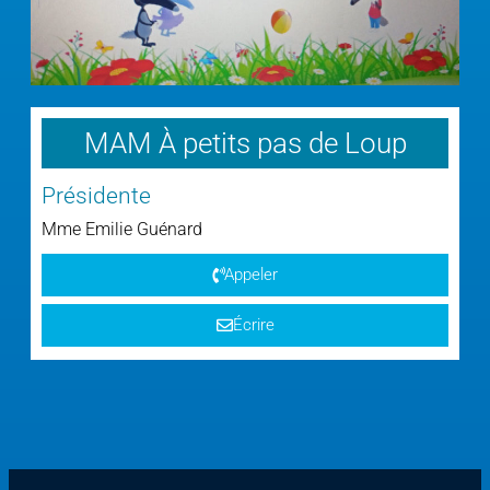
MAM À petits pas de Loup
Présidente
Mme
Emilie
Guénard
Appeler
Écrire