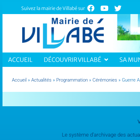
Suivez la mairie de Villabé sur
ACCUEIL
DÉCOUVRIR VILLABÉ
SA MUN
Accueil
»
Actualités
»
Programmation
»
Cérémonies
»
Guerre A
V
Le système d’archivage des actuali