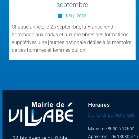
septembre
11 Sep 2023
Chaque année, le 25 septembre, la France rend
hommage aux harkis et aux membres des formations
supplétives, une journée nationale dédiée à la mémoire
de ces hommes et femmes qui on…
Horaires
Du lundi au vendredi
Matin : de 8h30 à 12h00
Après-midi : de 13h30 à 1
34 bis Avenue du 8 Mai