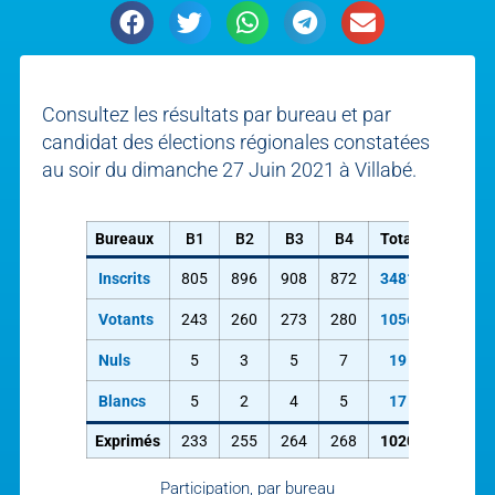
Consultez les résultats par bureau et par
candidat des élections régionales constatées
au soir du dimanche 27 Juin 2021 à Villabé.
Bureaux
B1
B2
B3
B4
Total
Inscrits
805
896
908
872
3481
Votants
243
260
273
280
1056
Nuls
5
3
5
7
19
Blancs
5
2
4
5
17
Exprimés
233
255
264
268
1020
Participation, par bureau