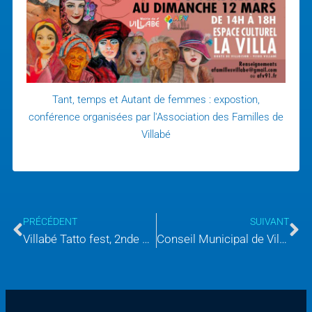
Tant, temps et Autant de femmes : expostion,
conférence organisées par l'Association des Familles de
Villabé
PRÉCÉDENT
SUIVANT
Villabé Tatto fest, 2nde édition à Villabé
Conseil Municipal de Villabé du 10 mars 2023