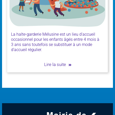
La halte-garderie Mélusine est un lieu d’accueil
occasionnel pour les enfants âgés entre 4 mois à
3 ans sans toutefois se substituer à un mode
d’accueil régulier.
Lire la suite