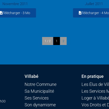
Novembre 2011
Juillet 2011
Télécharger -
3 Mo
Télécharger -
4 Mo
1 / 2
1
2
Villabé
En pratique
Notre Commune
Les Élus de Vi
Sa Municipalité
Les Services 
Ses Services
Loger à Villab
7h00
Son dynamisme
Vos Droits et