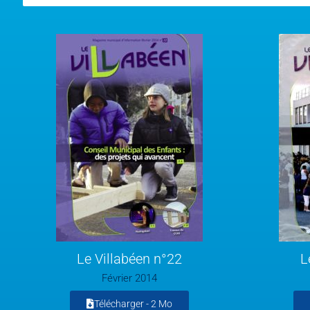
Le Villabéen n°22
L
Février 2014
Télécharger -
2 Mo