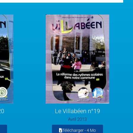
20
Le Villabéen n°19
Avril 2013
Télécharger -
4 Mo