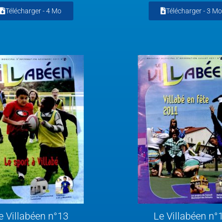
Télécharger -
4 Mo
Télécharger -
3 Mo
e Villabéen n°13
Le Villabéen n°