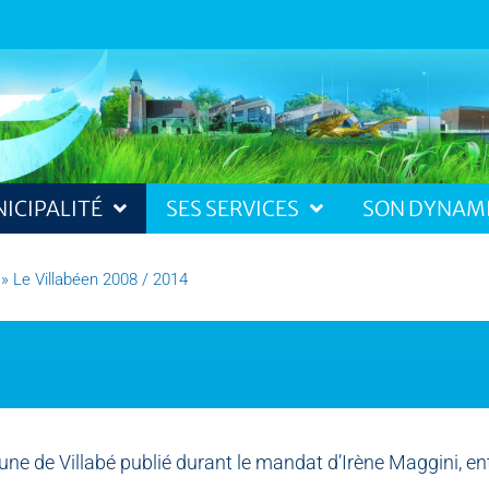
ICIPALITÉ
SES SERVICES
SON DYNAM
»
Le Villabéen 2008 / 2014
ne de Villabé publié durant le mandat d’Irène Maggini, en