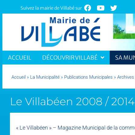
Suivez la mairie de Villabé sur
ACCUEIL
DÉCOUVRIR VILLABÉ
SA MUN
Accueil
»
La Municipalité
»
Publications Municipales
»
Archives
Le Villabéen 2008 / 2014
« Le Villabéen » – Magazine Municipal de la commu