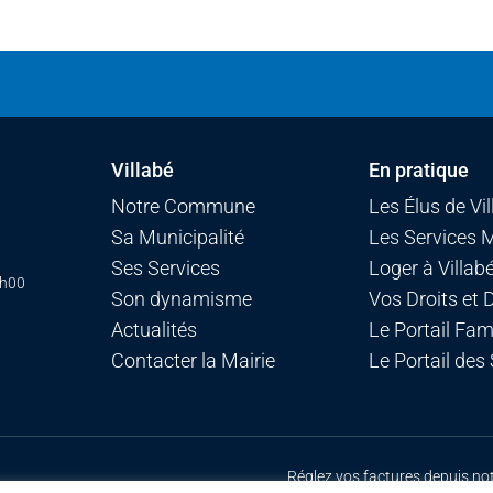
Villabé
En pratique
Notre Commune
Les Élus de Vi
Sa Municipalité
Les Services 
Ses Services
Loger à Villab
7h00
Son dynamisme
Vos Droits et
Actualités
Le Portail Fami
Contacter la Mairie
Le Portail des
Réglez vos factures depuis no