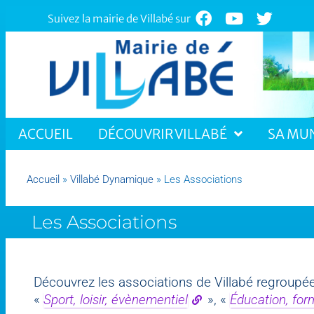
Suivez la mairie de Villabé sur
ACCUEIL
DÉCOUVRIR VILLABÉ
SA MUN
Accueil
»
Villabé Dynamique
»
Les Associations
Les Associations
Découvrez les associations de Villabé regroupé
«
Sport, loisir, évènementiel
», «
Éducation, form