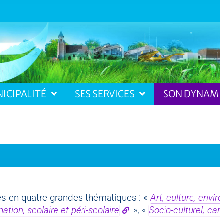
ICIPALITÉ
SES SERVICES
SON DYNAM
es en quatre grandes thématiques : «
Art, culture, env
ation, scolaire et péri-scolaire
», «
Socio-culturel, car