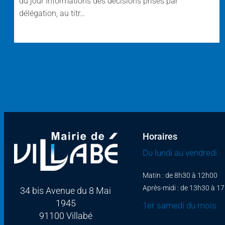
du jour Informations des décisions prises par
délégation, au titr…
Horaires
Du lundi au vendredi
Matin : de 8h30 à 12h00
Après-midi : de 13h30 à 1
34 bis Avenue du 8 Mai
1945
1er samedi du mois
91100 Villabé