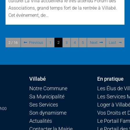
culturel La Villa accueillera le très attendu Forum des
Associations, grand temps fort de la rentrée à Villabé.
Cet événement, de…
2 / 16
Previous
1
2
3
4
5
Next
Last
Villabé
En pratique
Notre Commune
Les Élus de Vi
Sa Municipalité
Les Services 
Ses Services
Loger à Villab
7h00
Son dynamisme
Vos Droits et
Actualités
Le Portail Fami
Contacter la Mairie
Le Portail des