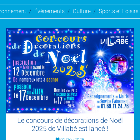
ironnement
/
Évènements
/
Culture
/
Sports et Loisirs
Le concours de décorations de Noël
2025 de Villabé est lancé !
01 Déc 2025