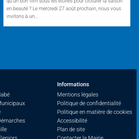
qu’un bon film sous les étoiles pour clôturer la saison
en beauté ? Le mercredi 27 août prochain, nous vous
invitons à un…
Informations
llabé
Mentions légales
Municipaux
Politique de confidentialité
é
Politique en matière de cookies
 Démarches
Accessibilité
lle
Plan de site
 Seniors
Contacter la Mairie