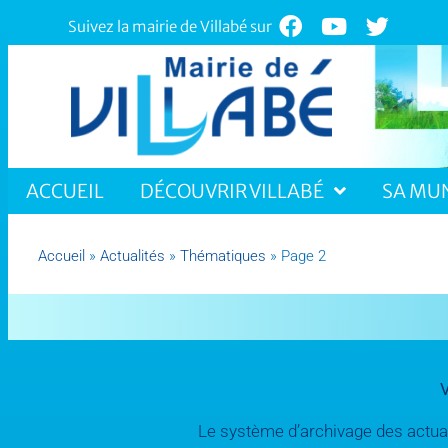
Suivez la mairie de Villabé sur
ACCUEIL
DÉCOUVRIR VILLABÉ
SA MUN
Accueil
»
Actualités
»
Thématiques
»
Page 2
V
Le système d’archivage des actuali